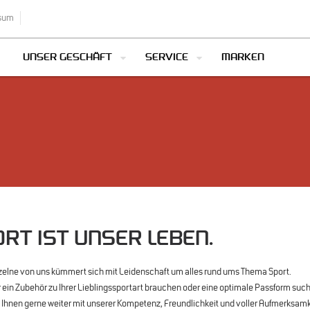
sum
UNSER GESCHÄFT
SERVICE
MARKEN
RT IST UNSER LEBEN.
zelne von uns kümmert sich mit Leidenschaft um alles rund ums Thema Sport.
r ein Zubehör zu Ihrer Lieblingssportart brauchen oder eine optimale Passform suc
n Ihnen gerne weiter mit unserer Kompetenz, Freundlichkeit und voller Aufmerksamk