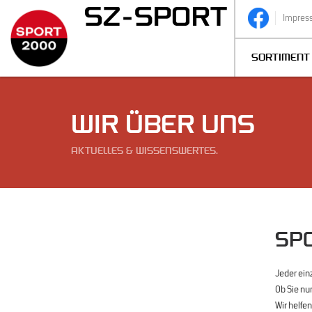
Impres
SORTIMENT
WIR ÜBER UNS
AKTUELLES & WISSENSWERTES.
SPO
Jeder ein
Ob Sie nu
Wir helfe