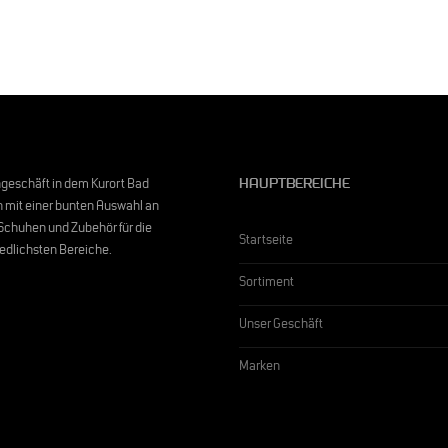
geschäft in dem Kurort Bad
HAUPTBEREICHE
mit einer bunten Auswahl an
, Schuhen und Zubehör für die
Startseite
edlichsten Bereiche.
Sortiment
Unser Geschäft
Marken